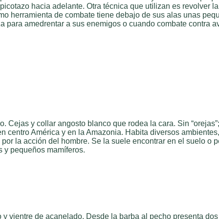
cotazo hacia adelante. Otra técnica que utilizan es revolver la 
Como herramienta de combate tiene debajo de sus alas unas peq
iza para amedrentar a sus enemigos o cuando combate contra a
 Cejas y collar angosto blanco que rodea la cara. Sin “orejas”; 
 en centro América y en la Amazonia. Habita diversos ambientes
por la acción del hombre. Se la suele encontrar en el suelo o 
os y pequeños mamíferos.
eo y vientre de acanelado. Desde la barba al pecho presenta do