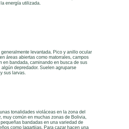
la energía utilizada.
generalmente levantada. Pico y anillo ocular
s en áreas abiertas como matorrales, campos
tan en bandada, caminando en busca de sus
e algún depredador. Suelen agruparse
y sus larvas.
gunas tonalidades violáceas en la zona del
Sur, muy común en muchas zonas de Bolivia,
s o pequeñas bandadas en una variedad de
ueños como lagartijas. Para cazar hacen una