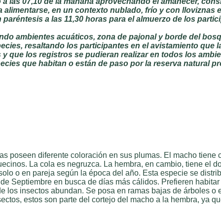
to a las 07,10 de la mañana aprovechando el amanecer, con
ra alimentarse, en un contexto nublado, frío y con llovizn
aréntesis a las 11,30 horas para el almuerzo de los partici
reando ambientes acuáticos, zona de pajonal y borde del bo
pecies, resaltando los participantes en el avistamiento que 
 que los registros se pudieran realizar en todos los ambi
ies que habitan o están de paso por la reserva natural pro
s poseen diferente coloración en sus plumas. El macho tiene car
uecinos. La cola es negruzca. La hembra, en cambio, tiene el dor
r solo o en pareja según la época del año. Esta especie se distr
ir de Septiembre en busca de días más cálidos. Prefieren habita
de los insectos abundan. Se posa en ramas bajas de árboles o en
tos, estos son parte del cortejo del macho a la hembra, ya que 