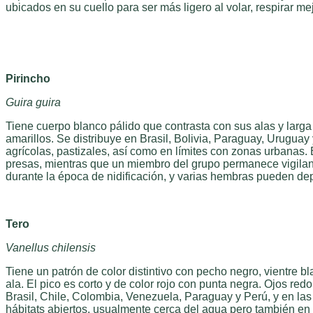
ubicados en su cuello para ser más ligero al volar, respirar m
Pirincho
Guira guira
Tiene cuerpo blanco pálido que contrasta con sus alas y larg
amarillos. Se distribuye en Brasil, Bolivia, Paraguay, Urugua
agrícolas, pastizales, así como en límites con zonas urbana
presas, mientras que un miembro del grupo permanece vigilan
durante la época de nidificación, y varias hembras pueden de
Tero
Vanellus chilensis
Tiene un patrón de color distintivo con pecho negro, vientre
ala. El pico es corto y de color rojo con punta negra. Ojos r
Brasil, Chile, Colombia, Venezuela, Paraguay y Perú, y en l
hábitats abiertos, usualmente cerca del agua pero también en