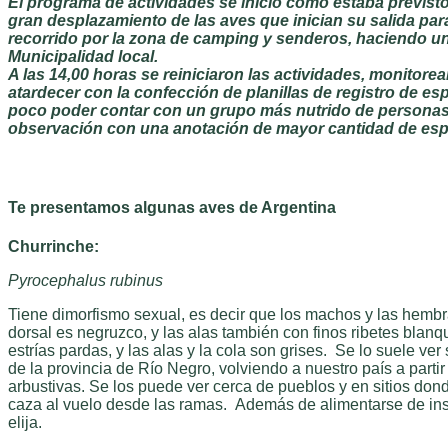
El programa de actividades se inició como estaba previs
gran desplazamiento de las aves que inician su salida pa
recorrido por la zona de camping y senderos, haciendo un p
Municipalidad local.
A las 14,00 horas se reiniciaron las actividades, monito
atardecer con la confección de planillas de registro de es
poco poder contar con un grupo más nutrido de personas y
observación con una anotación de mayor cantidad de espec
Te presentamos algunas aves de Argentina
Churrinche:
Pyrocephalus rubinus
Tiene dimorfismo sexual, es decir que los machos y las hembra
dorsal es negruzco, y las alas también con finos ribetes blanq
estrías pardas, y las alas y la cola son grises. Se lo suele ve
de la provincia de Río Negro, volviendo a nuestro país a part
arbustivas. Se los puede ver cerca de pueblos y en sitios don
caza al vuelo desde las ramas. Además de alimentarse de insec
elija.