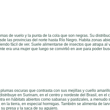
mas de vuelo y la punta de la cola que son negras. Su distribuc
esde las provincias del norte hasta Río Negro. Habita zonas abi
endo fácil de ver. Suele alimentarse de insectos que atrapa al
ente era una mujer que luego se convirtió en ave para poder b
lumas oscuras que contrasta con sus mejillas y cuello amarillo
stribuye en Surinam, en el centro y nordeste del Brasil, en el c
ntra en hábitats abiertos como sabanas y pastizales, a menudo 
a en la tierra, en especial hormigas. También se alimenta de lar
a su presa y la saca de su agujero.