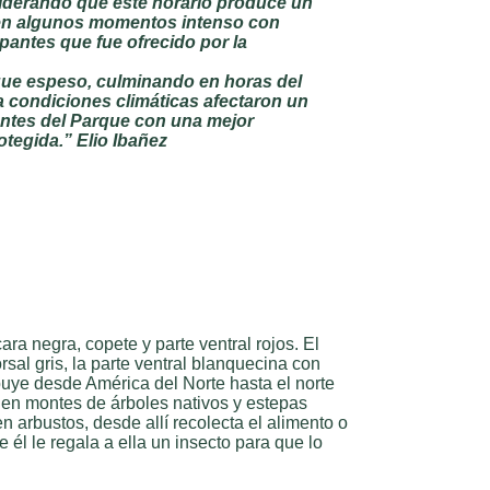
siderando que este horario produce un
as en algunos momentos intenso con
pantes que fue ofrecido por la
sque espeso, culminando en horas del
la condiciones climáticas afectaron un
entes del Parque con una mejor
tegida.” Elio Ibañez
a negra, copete y parte ventral rojos. El
sal gris, la parte ventral blanquecina con
ibuye desde América del Norte hasta el norte
r en montes de árboles nativos y estepas
 arbustos, desde allí recolecta el alimento o
él le regala a ella un insecto para que lo