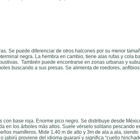
as. Se puede diferenciar de otros halcones por su menor tamañ
erminal negra. La hembra en cambio, tiene alas rufas y cola ba
rbustivas. También puede encontrarse en zonas urbanas y subu
boles buscando a sus presas. Se alimenta de roedores, anfibios
s con base roja. Enorme pico negro. Se distribuye desde México
en los árboles más altos. Suele vérselo solitario pescando en l
ueños mamíferos. Mide 1,40 m de alto y 3m de ala a ala, siendo 
jabirú proviene del idioma guaraní y significa “cuello hinchado