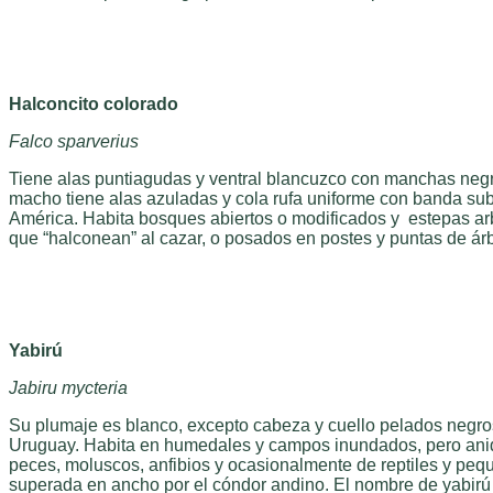
Halconcito colorado
Falco sparverius
Tiene alas puntiagudas y ventral blancuzco con manchas negr
macho tiene alas azuladas y cola rufa uniforme con banda subt
América. Habita bosques abiertos o modificados y estepas a
que “halconean” al cazar, o posados en postes y puntas de ár
Yabirú
Jabiru mycteria
Su plumaje es blanco, excepto cabeza y cuello pelados negro
Uruguay. Habita en humedales y campos inundados, pero anida 
peces, moluscos, anfibios y ocasionalmente de reptiles y peq
superada en ancho por el cóndor andino. El nombre de yabirú o 