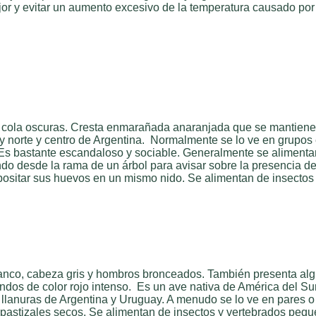
ejor y evitar un aumento excesivo de la temperatura causado por 
a cola oscuras. Cresta enmarañada anaranjada que se mantiene 
y y norte y centro de Argentina. Normalmente se lo ve en grupo
s. Es bastante escandaloso y sociable. Generalmente se alimen
do desde la rama de un árbol para avisar sobre la presencia d
positar sus huevos en un mismo nido. Se alimentan de insectos 
 blanco, cabeza gris y hombros bronceados. También presenta al
edondos de color rojo intenso. Es un ave nativa de América del 
as llanuras de Argentina y Uruguay. A menudo se lo ve en pare
 pastizales secos. Se alimentan de insectos y vertebrados peq