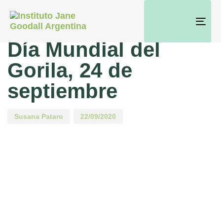
PUBLISHED
Author
Published
IN:
on:
Tog
CONSERVACIÓN
Día Mundial del
nav
Gorila, 24 de
septiembre
Susana Pataro
22/09/2020