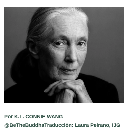
Por K.L. CONNIE WANG
@BeTheBuddhaTraducción: Laura Peirano, IJG