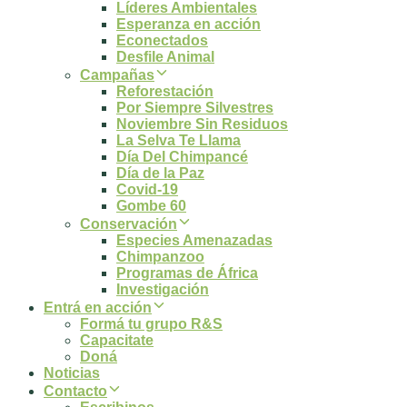
Líderes Ambientales
Esperanza en acción
Econectados
Desfile Animal
Campañas
Reforestación
Por Siempre Silvestres
Noviembre Sin Residuos
La Selva Te Llama
Día Del Chimpancé
Día de la Paz
Covid-19
Gombe 60
Conservación
Especies Amenazadas
Chimpanzoo
Programas de África
Investigación
Entrá en acción
Formá tu grupo R&S
Capacitate
Doná
Noticias
Contacto