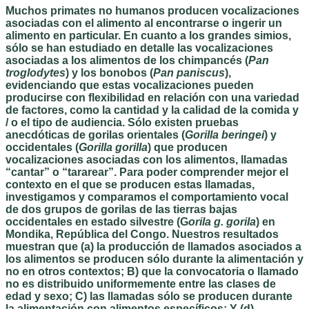
Muchos primates no humanos producen vocalizaciones
asociadas con el alimento al encontrarse o ingerir un
alimento en particular. En cuanto a los grandes simios,
sólo se han estudiado en detalle las vocalizaciones
asociadas a los alimentos de los chimpancés (
Pan
troglodytes
) y los bonobos (
Pan paniscus
),
evidenciando que estas vocalizaciones pueden
producirse con flexibilidad en relación con una variedad
de factores, como la cantidad y la calidad de la comida y
/ o el tipo de audiencia. Sólo existen pruebas
anecdóticas de gorilas orientales (
Gorilla beringei
) y
occidentales (
Gorilla gorilla
) que producen
vocalizaciones asociadas con los alimentos, llamadas
“cantar” o “tararear”. Para poder comprender mejor el
contexto en el que se producen estas llamadas,
investigamos y comparamos el comportamiento vocal
de dos grupos de gorilas de las tierras bajas
occidentales en estado silvestre (G
orila g. gorila
) en
Mondika, República del Congo. Nuestros resultados
muestran que (a) la producción de llamados asociados a
los alimentos se producen sólo durante la alimentación y
no en otros contextos; B) que la convocatoria o llamado
no es distribuido uniformemente entre las clases de
edad y sexo; C) las llamadas sólo se producen durante
la alimentación con alimentos específicos; Y (d)