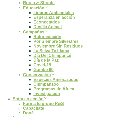
Roots & Shoots
Educación
Líderes Ambientales
Esperanza en acción
Econectados
Desfile Animal
Campañas
Reforestación
Por Siempre Silvestres
Noviembre Sin Residuos
La Selva Te Llama
Día Del Chimpancé
Día de la Paz
Covid-19
Gombe 60
Conservación
Especies Amenazadas
Chimpanzoo
Programas de África
Investigación
Entrá en acción
Formá tu grupo R&S
Capacitate
Doná