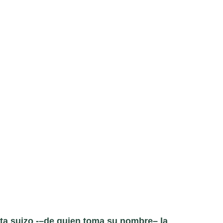
ta suizo -–de quien toma su nombre– la