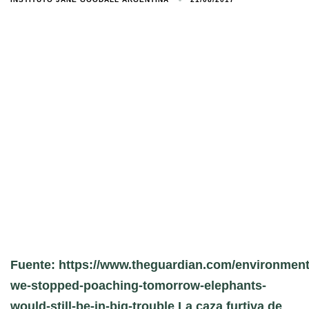
Fuente: https://www.theguardian.com/environment/
we-stopped-poaching-tomorrow-elephants-
would-still-be-in-big-trouble La caza furtiva de